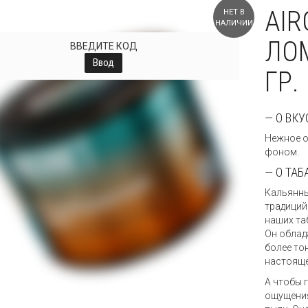
AIR
НЕТ В
НАЛИЧИИ
ЛО
ВВЕДИТЕ КОД
Ввод
ГР.
— О ВКУ
Нежное о
фоном.
— О ТАБ
Кальянны
традиций
наших та
Он облад
более то
настояще
А чтобы 
ощущения