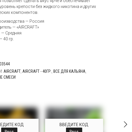
а позволяет сделать вкус ярче и обеспечивает
уровень крепости без жидкого никотина и других
еских компонентов.
роизводства — Россия
итель — «AIRCRAFT»
 — Средняя
 40 гр.
03544
И:
AIRCRAFT
,
AIRCRAFT - 40ГР.
,
ВСЕ ДЛЯ КАЛЬЯНА
,
Е СМЕСИ
ВЕДИТЕ КОД
ВВЕДИТЕ КОД
Ввод
Ввод