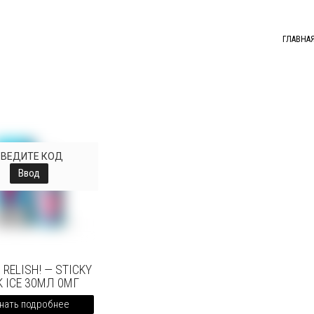
ГЛАВНА
ВВЕДИТЕ КОД
Ввод
 RELISH! — STICKY
K ICE 30МЛ 0МГ
нать подробнее