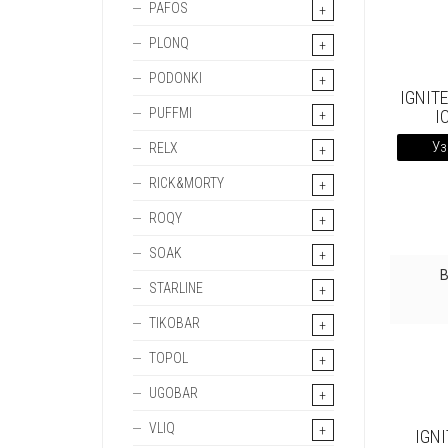
PAFOS
PLONQ
PODONKI
IGNIT
PUFFMI
I
Уз
RELX
RICK&MORTY
ROQY
SOAK
STARLINE
TIKOBAR
TOPOL
UGOBAR
VLIQ
IGN