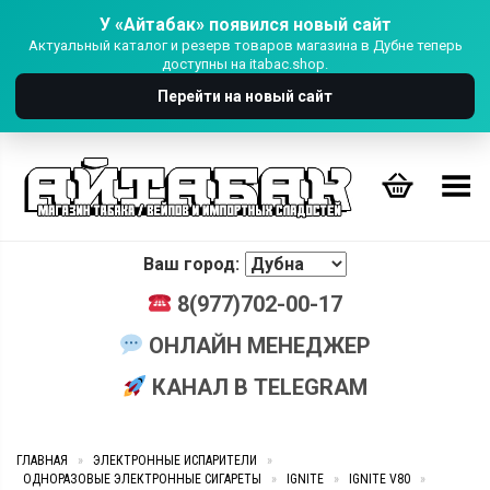
У «Айтабак» появился новый сайт
Актуальный каталог и резерв товаров магазина в Дубне теперь
доступны на itabac.shop.
Перейти на новый сайт
Переключить Меню
Ваш город:
8(977)702-00-17
ОНЛАЙН МЕНЕДЖЕР
КАНАЛ В TELEGRAM
ГЛАВНАЯ
»
ЭЛЕКТРОННЫЕ ИСПАРИТЕЛИ
»
ОДНОРАЗОВЫЕ ЭЛЕКТРОННЫЕ СИГАРЕТЫ
»
IGNITE
»
IGNITE V80
»