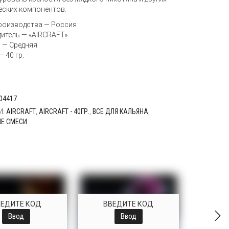
еских компонентов.
роизводства — Россия
итель — «AIRCRAFT»
 — Средняя
 40 гр.
04417
И:
AIRCRAFT
,
AIRCRAFT - 40ГР.
,
ВСЕ ДЛЯ КАЛЬЯНА
,
Е СМЕСИ
ВЕДИТЕ КОД
ВВЕДИТЕ КОД
Ввод
Ввод