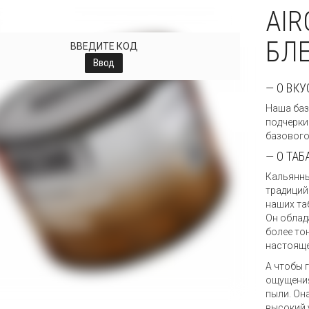
AIR
БЛЕ
ВВЕДИТЕ КОД
Ввод
— О ВКУ
Наша баз
подчерки
базового
— О ТАБ
Кальянны
традиций
наших та
Он облад
более то
настояще
А чтобы 
ощущения
пыли. Он
высокий 