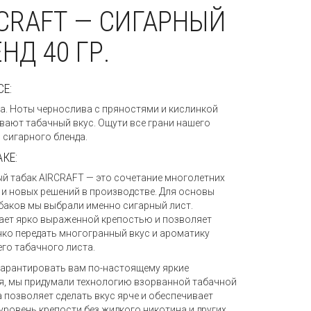
CRAFT — СИГАРНЫЙ
НД 40 ГР.
СЕ:
а. Ноты чернослива с пряностями и кислинкой
вают табачный вкус. Ощути все грани нашего
 сигарного бленда.
АКЕ:
й табак AIRCRAFT — это сочетание многолетних
 и новых решений в производстве. Для основы
баков мы выбрали именно сигарный лист.
ает ярко выраженной крепостью и позволяет
нко передать многогранный вкус и ароматику
го табачного листа.
гарантировать вам по-настоящему яркие
, мы придумали технологию взорванной табачной
а позволяет сделать вкус ярче и обеспечивает
уровень крепости без жидкого никотина и других