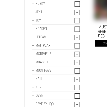
HUSKY
JENT
JOY
MUS
KRAKEN
BERR
ЛЕСН
LETEAM
Уз
MATTPEAR
MORPHEUS
MUASSEL
MUST HAVE
NAШ
NUR
OVEN
RAVE BY HQD