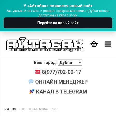
У «Айтабак» появился новый сайт
Актуальный каталог и резерв товаров магазина в Дубне теперь
доступны на itabac.shop.
Перейти на новый сайт
Переключить Меню
Ваш город:
8(977)702-00-17
ОНЛАЙН МЕНЕДЖЕР
КАНАЛ В TELEGRAM
ГЛАВНАЯ
»
B3 — BRUNO GRANADE 50ГР.