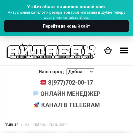
У «Айтабак» появился новый сайт
Актуальный каталог и резерв товаров магазина в Дубне теперь
доступны на itabac.shop.
Перейти на новый сайт
Переключить Меню
Ваш город:
8(977)702-00-17
ОНЛАЙН МЕНЕДЖЕР
КАНАЛ В TELEGRAM
ГЛАВНАЯ
»
B3 — SIBERIAN LEMON 50ГР.