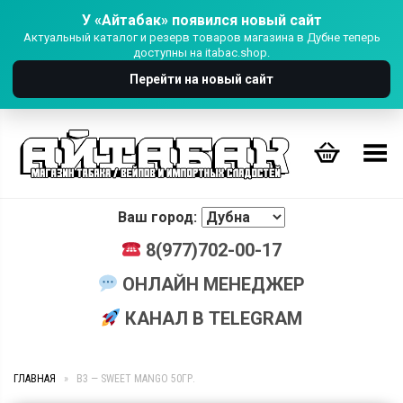
У «Айтабак» появился новый сайт
Актуальный каталог и резерв товаров магазина в Дубне теперь
доступны на itabac.shop.
Перейти на новый сайт
Переключить Меню
Ваш город:
8(977)702-00-17
ОНЛАЙН МЕНЕДЖЕР
КАНАЛ В TELEGRAM
ГЛАВНАЯ
»
B3 — SWEET MANGO 50ГР.