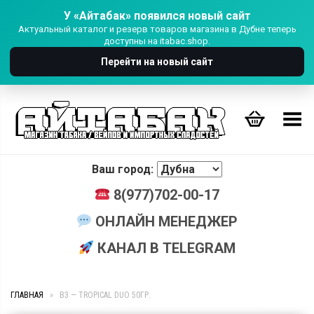
У «Айтабак» появился новый сайт
Актуальный каталог и резерв товаров магазина в Дубне теперь
доступны на itabac.shop.
Перейти на новый сайт
Переключить Меню
Ваш город:
8(977)702-00-17
ОНЛАЙН МЕНЕДЖЕР
КАНАЛ В TELEGRAM
ГЛАВНАЯ
»
B3 — TROPICAL DUO 50ГР.