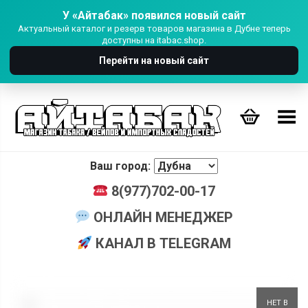
У «Айтабак» появился новый сайт
Актуальный каталог и резерв товаров магазина в Дубне теперь
доступны на itabac.shop.
Перейти на новый сайт
Переключить Меню
Ваш город:
8(977)702-00-17
ОНЛАЙН МЕНЕДЖЕР
КАНАЛ В TELEGRAM
+
НЕТ В