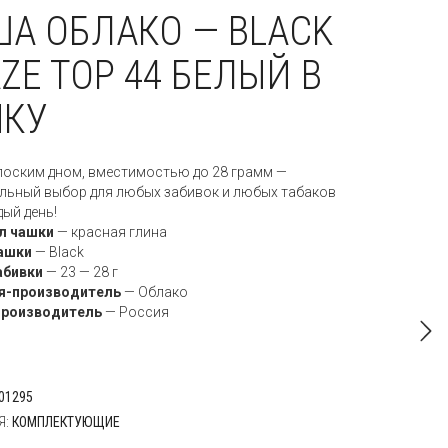
А ОБЛАКО — BLACK
ZE TOP 44 БЕЛЫЙ В
ЧКУ
лоским дном, вместимостью до 28 грамм —
льный выбор для любых забивок и любых табаков
дый день!
л чашки
—
красная глина
ашки
—
Black
абивки
— 23 — 28 г
я-производитель
—
Облако
производитель
—
Россия
01295
Я:
КОМПЛЕКТУЮЩИЕ