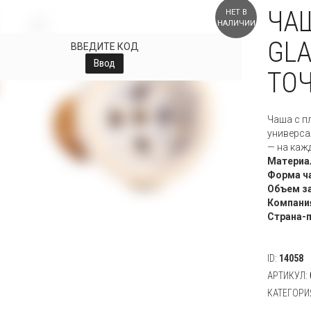
ЧАШ
НЕТ В
+
НАЛИЧИИ
GLA
ВВЕДИТЕ КОД
Ввод
ТО
Чаша с п
универса
— на каж
Материа
Форма ч
Объем з
Компани
Страна-
ID:
14058
АРТИКУЛ:
КАТЕГОРИ