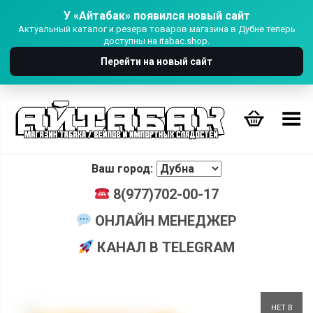
У «Айтабак» появился новый сайт
Актуальный каталог и резерв товаров магазина в Дубне теперь
доступны на itabac.shop.
Перейти на новый сайт
Переключить Меню
Ваш город:
8(977)702-00-17
ОНЛАЙН МЕНЕДЖЕР
КАНАЛ В TELEGRAM
+
НЕТ В