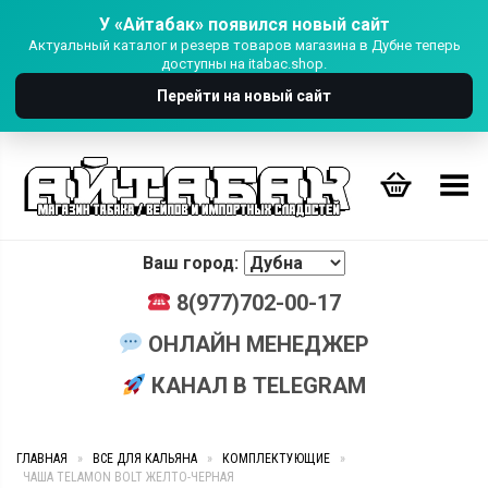
У «Айтабак» появился новый сайт
Актуальный каталог и резерв товаров магазина в Дубне теперь
доступны на itabac.shop.
Перейти на новый сайт
Переключить Меню
Ваш город:
8(977)702-00-17
ОНЛАЙН МЕНЕДЖЕР
КАНАЛ В TELEGRAM
ГЛАВНАЯ
»
ВСЕ ДЛЯ КАЛЬЯНА
»
КОМПЛЕКТУЮЩИЕ
»
ЧАША TELAMON BOLT ЖЕЛТО-ЧЕРНАЯ