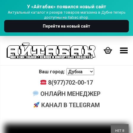
У «Айтабак» появился новый сайт
Актуальный каталог и резерв товаров магазина в Дубне теперь
доступны на itabac.shop.
Перейти на новый сайт
Переключить Меню
Ваш город:
8(977)702-00-17
ОНЛАЙН МЕНЕДЖЕР
КАНАЛ В TELEGRAM
+
НЕТ В