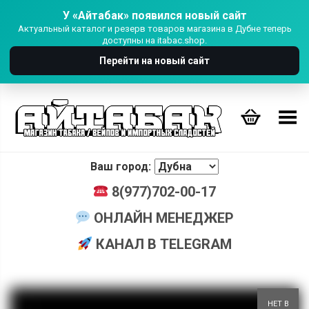
У «Айтабак» появился новый сайт
Актуальный каталог и резерв товаров магазина в Дубне теперь
доступны на itabac.shop.
Перейти на новый сайт
Переключить Меню
Ваш город:
8(977)702-00-17
ОНЛАЙН МЕНЕДЖЕР
КАНАЛ В TELEGRAM
+
НЕТ В