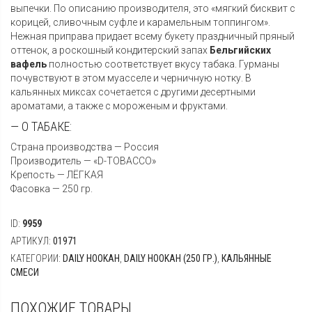
выпечки. По описанию производителя, это «мягкий бисквит с
корицей, сливочным суфле и карамельным топпингом».
Нежная приправа придает всему букету праздничный пряный
оттенок, а роскошный кондитерский запах
Бельгийских
вафель
полностью соответствует вкусу табака. Гурманы
почувствуют в этом муасселе и черничную нотку. В
кальянных миксах сочетается с другими десертными
ароматами, а также с мороженым и фруктами.
— О ТАБАКЕ:
Страна производства — Россия
Производитель — «D-TOBACCO»
Крепость — ЛЁГКАЯ
Фасовка — 250 гр.
ID:
9959
АРТИКУЛ:
01971
КАТЕГОРИИ:
DAILY HOOKAH
,
DAILY HOOKAH (250 ГР.)
,
КАЛЬЯННЫЕ
СМЕСИ
ПОХОЖИЕ ТОВАРЫ