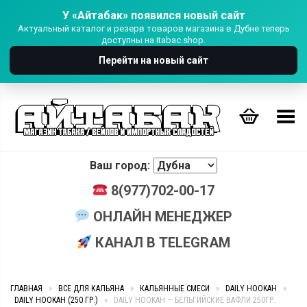
У «Айтабак» появился новый сайт
Актуальный каталог и резерв товаров магазина в Дубне теперь
доступны на itabac.shop.
Перейти на новый сайт
Переключить Меню
Ваш город:
8(977)702-00-17
ОНЛАЙН МЕНЕДЖЕР
КАНАЛ В TELEGRAM
ГЛАВНАЯ
»
ВСЕ ДЛЯ КАЛЬЯНА
»
КАЛЬЯННЫЕ СМЕСИ
»
DAILY HOOKAH
»
DAILY HOOKAH (250 ГР.)
»
DAILY HOOKAH — БЕЛЬГИЙСКИЕ ВАФЛИ 250ГР.