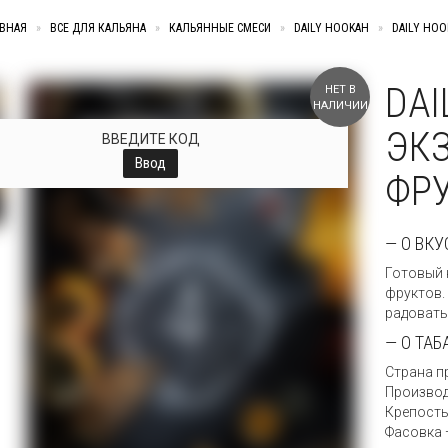
АВНАЯ
»
ВСЕ ДЛЯ КАЛЬЯНА
»
КАЛЬЯННЫЕ СМЕСИ
»
DAILY HOOKAH
»
DAILY HOOK
DAI
НЕТ В
+
НАЛИЧИИ
ЭК
ВВЕДИТЕ КОД
Ввод
ФРУ
— О ВКУ
Готовый 
фруктов.
радовать
— О ТАБ
Страна п
Производ
Крепость
Фасовка —