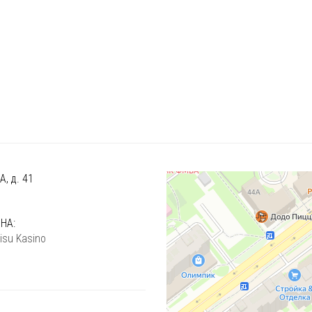
, д. 41
)
НА:
isu Kasino