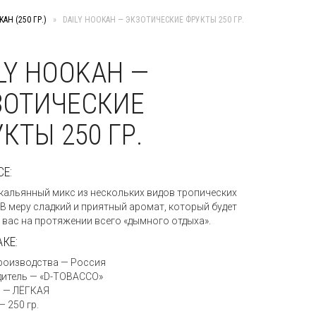
AH (250 ГР.)
»
DAILY HOOKAH — ЭКЗОТИЧЕСКИЕ ФРУКТЫ 250 ГР.
LY HOOKAH —
ЗОТИЧЕСКИЕ
КТЫ 250 ГР.
СЕ:
кальянный микс из нескольких видов тропических
 В меру сладкий и приятный аромат, который будет
 вас на протяжении всего «дымного отдыха».
АКЕ:
роизводства — Россия
итель — «D-TOBACCO»
 — ЛЁГКАЯ
 250 гр.