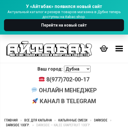
У «Айтабак» появился новый сайт
Актуальный каталог и резерв товаров магазина в Дубне теперь
доступны на itabac.shop.
Перейти на новый сайт
Переключить Меню
Ваш город:
8(977)702-00-17
ОНЛАЙН МЕНЕДЖЕР
КАНАЛ В TELEGRAM
ГЛАВНАЯ
»
ВСЕ ДЛЯ КАЛЬЯНА
»
КАЛЬЯННЫЕ СМЕСИ
»
DARKSIDE
»
DARKSIDE 100ГР.
»
DARKSIDE — KALEE GRAPEFRUIT 100ГР.