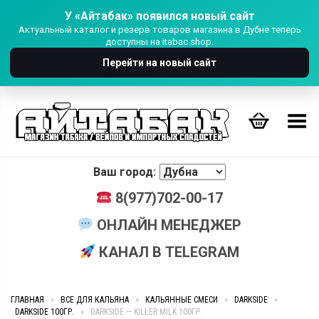
У «Айтабак» появился новый сайт
Актуальный каталог и резерв товаров магазина в Дубне теперь
доступны на itabac.shop.
Перейти на новый сайт
Переключить Меню
Ваш город:
8(977)702-00-17
ОНЛАЙН МЕНЕДЖЕР
КАНАЛ В TELEGRAM
ГЛАВНАЯ
»
ВСЕ ДЛЯ КАЛЬЯНА
»
КАЛЬЯННЫЕ СМЕСИ
»
DARKSIDE
»
DARKSIDE 100ГР.
»
DARKSIDE — KILLER MILK 100ГР.