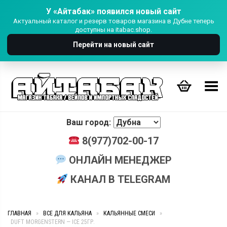
У «Айтабак» появился новый сайт
Актуальный каталог и резерв товаров магазина в Дубне теперь
доступны на itabac.shop.
Перейти на новый сайт
Переключить Меню
Ваш город:
8(977)702-00-17
ОНЛАЙН МЕНЕДЖЕР
КАНАЛ В TELEGRAM
ГЛАВНАЯ
»
ВСЕ ДЛЯ КАЛЬЯНА
»
КАЛЬЯННЫЕ СМЕСИ
»
DUFT MORGENSTERN — ICE 25ГР.