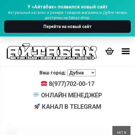
У «Айтабак» появился новый сайт
Актуальный каталог и резерв товаров магазина в Дубне теперь
доступны на itabac.shop.
Перейти на новый сайт
Переключить Меню
Ваш город:
8(977)702-00-17
ОНЛАЙН МЕНЕДЖЕР
КАНАЛ В TELEGRAM
+
НЕТ В