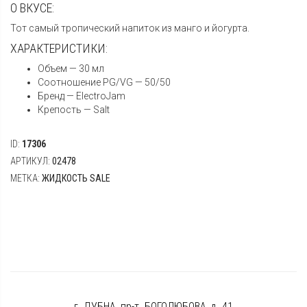
О ВКУСЕ:
Тот самый тропический напиток из манго и йогурта.
ХАРАКТЕРИСТИКИ:
Объем — 30 мл
Соотношение PG/VG — 50/50
Бренд — ElectroJam
Крепость — Salt
ID:
17306
АРТИКУЛ:
02478
МЕТКА:
ЖИДКОСТЬ SALE
г. ДУБНА, пр-т. БОГОЛЮБОВА, д. 41