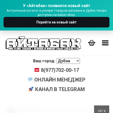
У «Айтабак» появился новый сайт
Актуальный каталог и резерв товаров магазина в Дубне теперь
доступны на itabac.shop.
Перейти на новый сайт
Переключить Меню
Ваш город:
8(977)702-00-17
ОНЛАЙН МЕНЕДЖЕР
КАНАЛ В TELEGRAM
+
НЕТ В