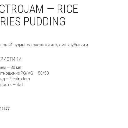
CTROJAM — RICE
RIES PUDDING
:
исовый пудинг со свежими ягодами клубники и
ЕРИСТИКИ:
ем — 30 мл
отношение PG/VG — 50/50
нд — ElectroJam
пость — Salt
02477