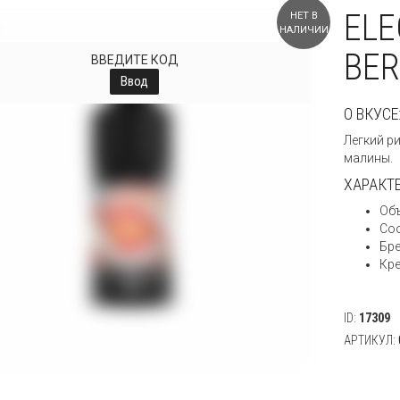
ELE
НЕТ В
НАЛИЧИИ
BER
ВВЕДИТЕ КОД
Ввод
О ВКУСЕ
Легкий р
малины.
ХАРАКТ
Объ
Со
Бре
Кре
ID:
17309
АРТИКУЛ: