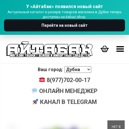
У «Айтабак» появился новый сайт
Актуальный каталог и резерв товаров магазина в Дубне теперь
доступны на itabac.shop.
Перейти на новый сайт
Переключить Меню
Ваш город:
8(977)702-00-17
ОНЛАЙН МЕНЕДЖЕР
КАНАЛ В TELEGRAM
+
НЕТ В