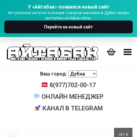
У «Айтабак» появился новый сайт
Актуальный каталог и резерв товаров магазина в Дубне теперь
доступны на itabac.shop.
Перейти на новый сайт
Переключить Меню
Ваш город:
8(977)702-00-17
ОНЛАЙН МЕНЕДЖЕР
КАНАЛ В TELEGRAM
+
НЕТ В