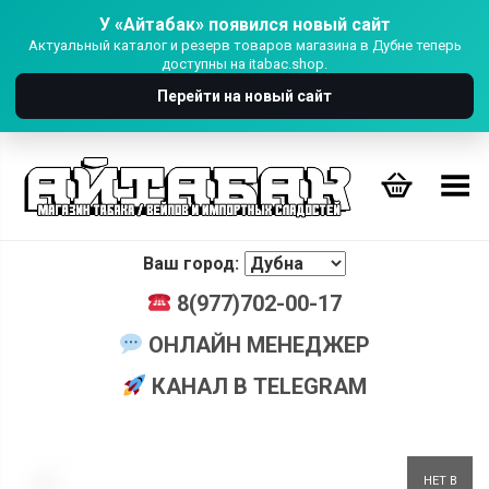
У «Айтабак» появился новый сайт
Актуальный каталог и резерв товаров магазина в Дубне теперь
доступны на itabac.shop.
Перейти на новый сайт
Переключить Меню
Ваш город:
8(977)702-00-17
ОНЛАЙН МЕНЕДЖЕР
КАНАЛ В TELEGRAM
+
НЕТ В