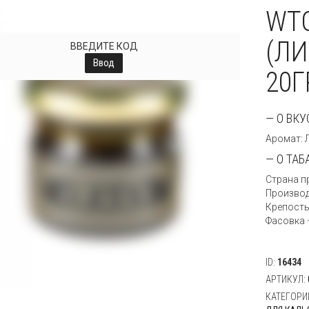
WTO
(ЛИ
ВВЕДИТЕ КОД
Ввод
20Г
— О ВКУ
Аромат: 
— О ТАБ
Страна п
Производи
Крепость
Фасовка —
ID:
16434
АРТИКУЛ:
КАТЕГОРИ