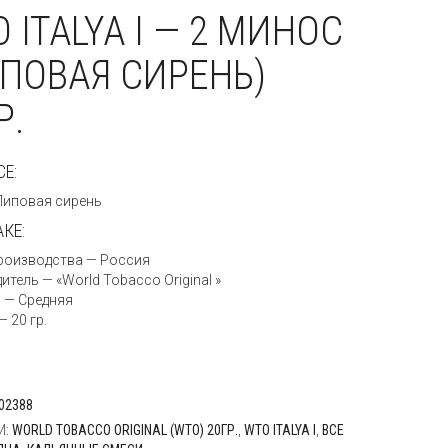
 ITALYA I — 2 МИНОС
ПОВАЯ СИРЕНЬ)
Р.
СЕ:
Липовая сирень
АКЕ:
роизводства — Россия
тель — «World Tobacco Original »
 — Средняя
 20 гр.
02388
И:
WORLD TOBACCO ORIGINAL (WTO) 20ГР.
,
WTO ITALYA I
,
ВСЕ