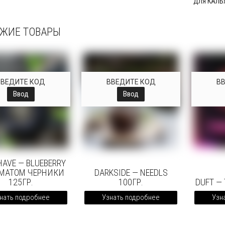
ДЛЯ КАЛЬ
ЖИЕ ТОВАРЫ
ВВЕДИТЕ КОД
ВВЕДИТЕ КОД
В
Ввод
Ввод
AVE — BLUEBERRY
ОМАТОМ ЧЕРНИКИ
DARKSIDE — NEEDLS
125ГР.
100ГР.
DUFT — 
нать подробнее
Узнать подробнее
Узн