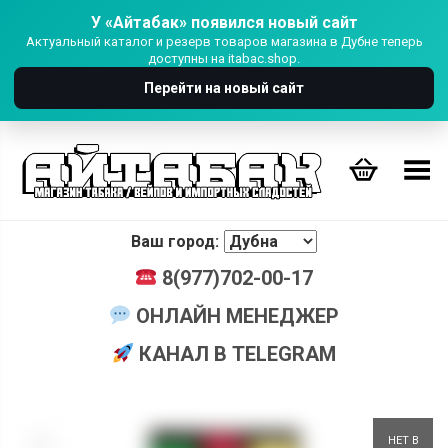
У «Айтабак» появился новый сайт
Актуальный каталог и резерв товаров магазина в Дубне теперь
доступны на itabac.shop.
Перейти на новый сайт
Переключить Меню
Ваш город:
8(977)702-00-17
ОНЛАЙН МЕНЕДЖЕР
КАНАЛ В TELEGRAM
+
НЕТ В