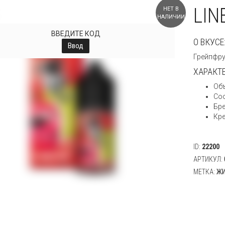
LIN
НЕТ В
НАЛИЧИИ
ВВЕДИТЕ КОД
О ВКУСЕ
Ввод
Грейпфру
ХАРАКТ
Объ
Со
Бре
Кре
ID:
22200
АРТИКУЛ:
МЕТКА:
ЖИ