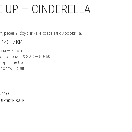
E UP — CINDERELLA
:
т, ревень, брусника и красная смородина.
ЕРИСТИКИ:
ем — 30 мл
отношение PG/VG — 50/50
нд — Line Up
пость — Salt
04499
ДКОСТЬ SALE