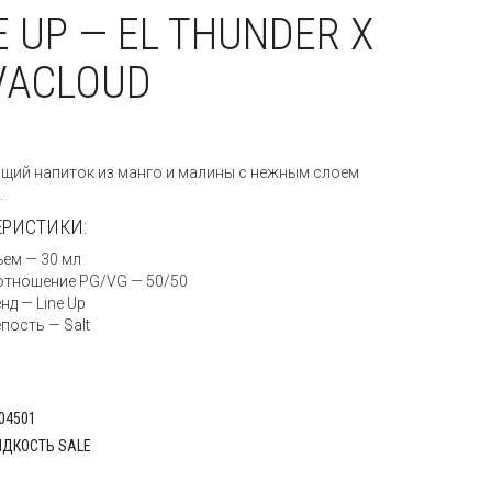
E UP — EL THUNDER X
VACLOUD
:
ий напиток из манго и малины с нежным слоем
.
ЕРИСТИКИ:
ем — 30 мл
отношение PG/VG — 50/50
нд — Line Up
пость — Salt
04501
ДКОСТЬ SALE