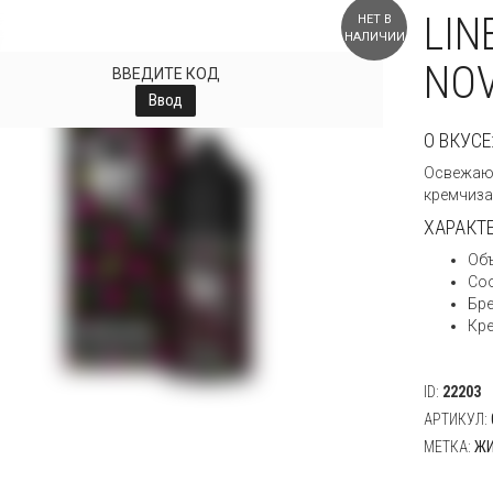
LIN
НЕТ В
НАЛИЧИИ
NO
ВВЕДИТЕ КОД
Ввод
О ВКУСЕ
Освежающ
кремчиза
ХАРАКТ
Объ
Со
Бре
Кре
ID:
22203
АРТИКУЛ:
МЕТКА:
ЖИ