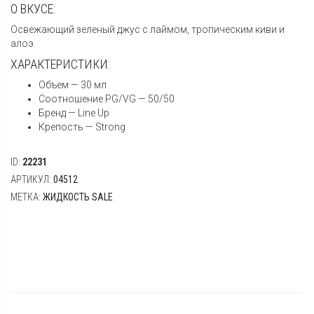
О ВКУСЕ:
Освежающий зеленый джус с лаймом, тропическим киви и
алоэ.
ХАРАКТЕРИСТИКИ:
Объем — 30 мл
Соотношение PG/VG — 50/50
Бренд — Line Up
Крепость — Strong
ID:
22231
АРТИКУЛ:
04512
МЕТКА:
ЖИДКОСТЬ SALE