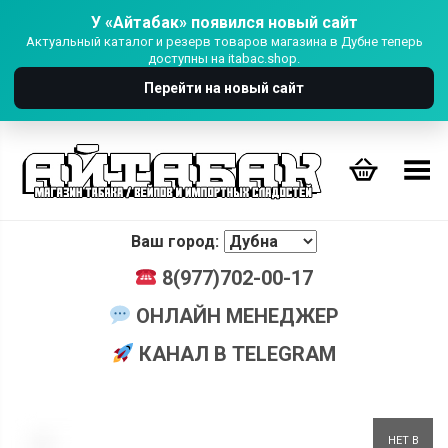
У «Айтабак» появился новый сайт
Актуальный каталог и резерв товаров магазина в Дубне теперь
доступны на itabac.shop.
Перейти на новый сайт
Переключить Меню
Ваш город:
8(977)702-00-17
ОНЛАЙН МЕНЕДЖЕР
КАНАЛ В TELEGRAM
+
НЕТ В