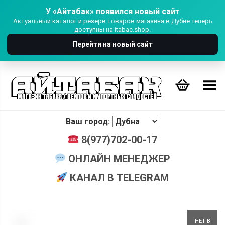
У «Айтабак» появился новый сайт
Актуальный каталог и резерв товаров магазина в Дубне теперь
доступны на itabac.shop.
Перейти на новый сайт
Переключить Меню
Ваш город:
8(977)702-00-17
ОНЛАЙН МЕНЕДЖЕР
КАНАЛ В TELEGRAM
+
НЕТ В