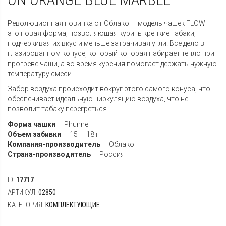
Революционная новинка от Облако — модель чашек FLOW —
это новая форма, позволяющая курить крепкие табаки,
подчеркивая их вкус и меньше затрачивая угли! Все дело в
глазированном конусе, который которая набирает тепло при
прогреве чаши, а во время курения помогает держать нужную
температуру смеси.
Забор воздуха происходит вокруг этого самого конуса, что
обеспечивает идеальную циркуляцию воздуха, что не
позволит табаку перегреться.
Форма чашки
—
Phunnel
Объем забивки
— 15 — 18 г
Компания-производитель
—
Облако
Страна-производитель
—
Россия
ID:
17717
АРТИКУЛ:
02850
КАТЕГОРИЯ:
КОМПЛЕКТУЮЩИЕ