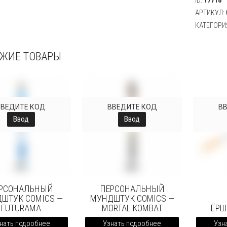
ID:
17718
АРТИКУЛ:
КАТЕГОРИ
ЖИЕ ТОВАРЫ
ВВЕДИТЕ КОД
ВВЕДИТЕ КОД
В
Ввод
Ввод
РСОНАЛЬНЫЙ
ПЕРСОНАЛЬНЫЙ
ШТУК COMICS —
МУНДШТУК COMICS —
FUTURAMA
MORTAL KOMBAT
ЁРШ
нать подробнее
Узнать подробнее
Узн