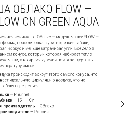
ША ОБЛАКО FLOW —
LOW ON GREEN AQUA
онная новинка от Облако — модель чашек FLOW —
я форма, позволяющая курить крепкие табаки,
ая их вкус и меньше затрачивая угли! Все дело в
анном конусе, который которая набирает тепло
реве чаши, а во время курения помогает держать
емпературу смеси.
здуха происходит вокруг этого самого конуса, что
вает идеальную циркуляцию воздуха, что не
 табаку перегреться.
ашки
—
Phunnel
абивки
— 15 — 18 г
я-производитель
—
Облако
производитель
—
Россия