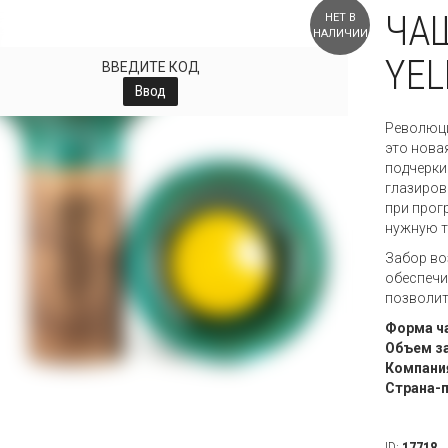
ЧА
НЕТ В
НАЛИЧИИ
YEL
ВВЕДИТЕ КОД
Ввод
Революци
это нова
подчеркив
глазиров
при прог
нужную т
Забор во
обеспечи
позволит
Форма ч
Объем з
Компани
Страна-