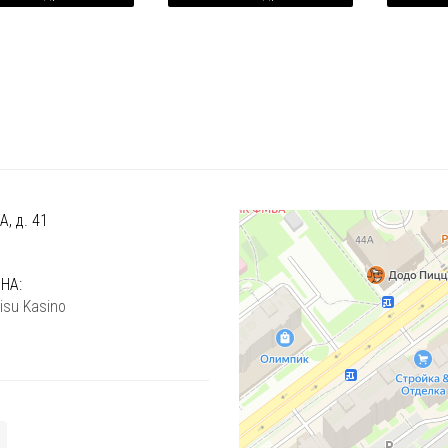
, д. 41
)
НА:
isu Kasino