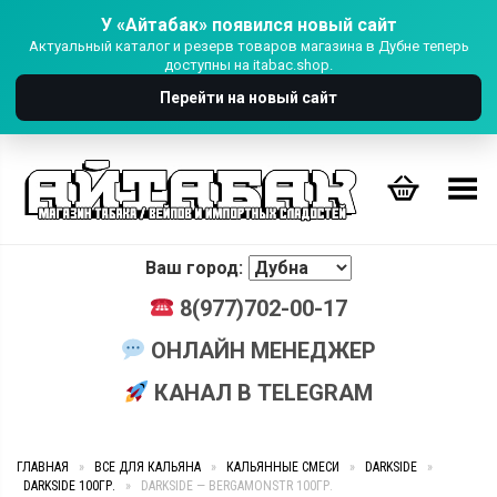
У «Айтабак» появился новый сайт
Актуальный каталог и резерв товаров магазина в Дубне теперь
доступны на itabac.shop.
Перейти на новый сайт
Переключить Меню
Ваш город:
8(977)702-00-17
ОНЛАЙН МЕНЕДЖЕР
КАНАЛ В TELEGRAM
ГЛАВНАЯ
»
ВСЕ ДЛЯ КАЛЬЯНА
»
КАЛЬЯННЫЕ СМЕСИ
»
DARKSIDE
»
DARKSIDE 100ГР.
»
DARKSIDE — BERGAMONSTR 100ГР.