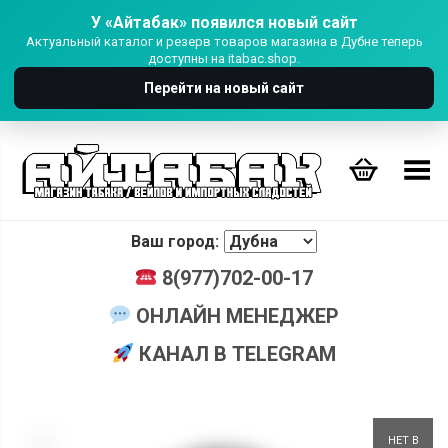
У «Айтабак» появился новый сайт
Актуальный каталог и резерв товаров магазина в Дубне теперь
доступны на itabac.shop.
Перейти на новый сайт
Переключить Меню
Ваш город:
8(977)702-00-17
ОНЛАЙН МЕНЕДЖЕР
КАНАЛ В TELEGRAM
+
НЕТ В