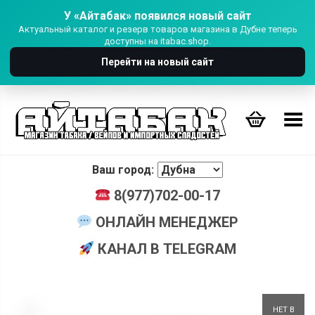
У «Айтабак» появился новый сайт
Актуальный каталог и резерв товаров магазина в Дубне теперь
доступны на itabac.shop.
Перейти на новый сайт
Переключить Меню
Ваш город:
8(977)702-00-17
ОНЛАЙН МЕНЕДЖЕР
КАНАЛ В TELEGRAM
+
НЕТ В