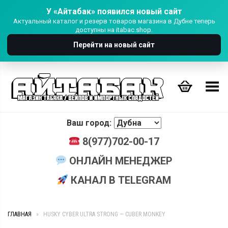
У «Айтабак» появился новый сайт
Актуальный каталог и резерв товаров магазина в Дубне теперь
доступны на itabac.shop.
Перейти на новый сайт
Переключить Меню
Ваш город:
8(977)702-00-17
ОНЛАЙН МЕНЕДЖЕР
КАНАЛ В TELEGRAM
ГЛАВНАЯ
»
HUSKY CYBER ULTRA STRONG — CUBER MONKEY