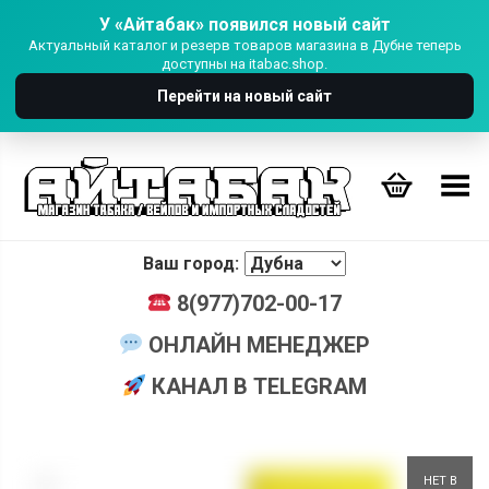
У «Айтабак» появился новый сайт
Актуальный каталог и резерв товаров магазина в Дубне теперь
доступны на itabac.shop.
Перейти на новый сайт
Переключить Меню
Ваш город:
8(977)702-00-17
ОНЛАЙН МЕНЕДЖЕР
КАНАЛ В TELEGRAM
+
НЕТ В