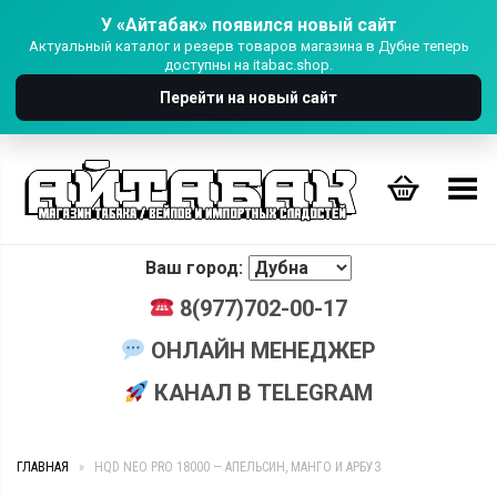
У «Айтабак» появился новый сайт
Актуальный каталог и резерв товаров магазина в Дубне теперь
доступны на itabac.shop.
Перейти на новый сайт
Переключить Меню
Ваш город:
8(977)702-00-17
ОНЛАЙН МЕНЕДЖЕР
КАНАЛ В TELEGRAM
ГЛАВНАЯ
»
HQD NEO PRO 18000 — АПЕЛЬСИН, МАНГО И АРБУЗ