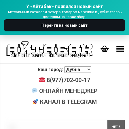
У «Айтабак» появился новый сайт
Актуальный каталог и резерв товаров магазина в Дубне теперь
доступны на itabac.shop.
Перейти на новый сайт
Переключить Меню
Ваш город:
8(977)702-00-17
ОНЛАЙН МЕНЕДЖЕР
КАНАЛ В TELEGRAM
+
НЕТ В