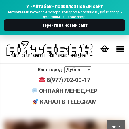
У «Айтабак» появился новый сайт
Актуальный каталог и резерв товаров магазина в Дубне теперь
доступны на itabac.shop.
Перейти на новый сайт
Переключить Меню
Ваш город:
8(977)702-00-17
ОНЛАЙН МЕНЕДЖЕР
КАНАЛ В TELEGRAM
+
НЕТ В