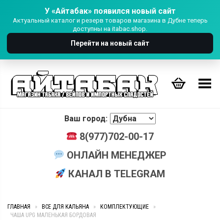
У «Айтабак» появился новый сайт
Актуальный каталог и резерв товаров магазина в Дубне теперь
доступны на itabac.shop.
Перейти на новый сайт
Переключить Меню
Ваш город:
8(977)702-00-17
ОНЛАЙН МЕНЕДЖЕР
КАНАЛ В TELEGRAM
ГЛАВНАЯ
»
ВСЕ ДЛЯ КАЛЬЯНА
»
КОМПЛЕКТУЮЩИЕ
»
ЧАША UPG МАЛЕНЬКАЯ БОРДОВАЯ