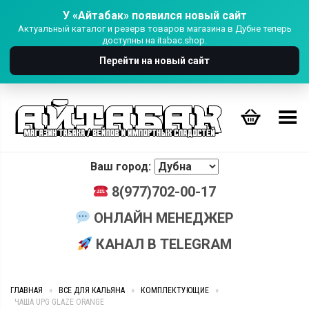
У «Айтабак» появился новый сайт
Актуальный каталог и резерв товаров магазина в Дубне теперь
доступны на itabac.shop.
Перейти на новый сайт
Переключить Меню
Ваш город:
8(977)702-00-17
ОНЛАЙН МЕНЕДЖЕР
КАНАЛ В TELEGRAM
ГЛАВНАЯ
»
ВСЕ ДЛЯ КАЛЬЯНА
»
КОМПЛЕКТУЮЩИЕ
»
ЧАША UPG GLAZE ORANGE