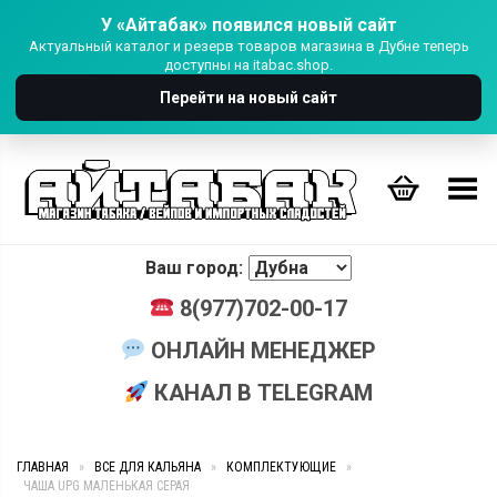
У «Айтабак» появился новый сайт
Актуальный каталог и резерв товаров магазина в Дубне теперь
доступны на itabac.shop.
Перейти на новый сайт
Переключить Меню
Ваш город:
8(977)702-00-17
ОНЛАЙН МЕНЕДЖЕР
КАНАЛ В TELEGRAM
ГЛАВНАЯ
»
ВСЕ ДЛЯ КАЛЬЯНА
»
КОМПЛЕКТУЮЩИЕ
»
ЧАША UPG МАЛЕНЬКАЯ СЕРАЯ