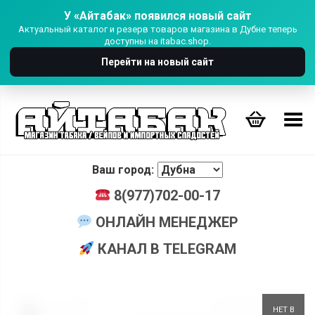
У «Айтабак» появился новый сайт
Актуальный каталог и резерв товаров магазина в Дубне теперь
доступны на itabac.shop.
Перейти на новый сайт
Переключить Меню
Ваш город:
8(977)702-00-17
ОНЛАЙН МЕНЕДЖЕР
КАНАЛ В TELEGRAM
+
НЕТ В