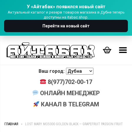
У «Айтабак» появился новый сайт
Актуальный каталог и резерв товаров магазина в Дубне теперь
доступны на itabac.shop.
Перейти на новый сайт
Переключить Меню
Ваш город:
8(977)702-00-17
ОНЛАЙН МЕНЕДЖЕР
КАНАЛ В TELEGRAM
ГЛАВНАЯ
»
LOST MARY MO5000 GOLDEN BLACK — GRAPEFRUIT PASSION FRUIT