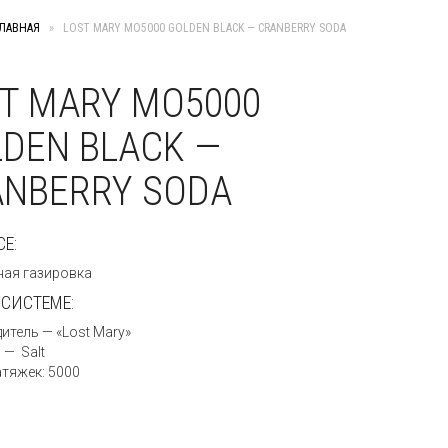
ЛАВНАЯ
»
LOST MARY MO5000 GOLDEN BLACK — CRANBERRY SODA
T MARY MO5000
DEN BLACK —
ANBERRY SODA
СЕ:
ая газировка
-СИСТЕМЕ:
итель — «Lost Mary»
 — Salt
атяжек: 5000