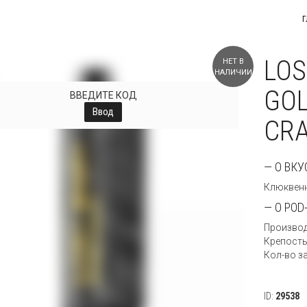
Г
LOS
НЕТ В
НАЛИЧИИ
GOL
ВВЕДИТЕ КОД
Ввод
CR
— О ВКУ
Клюквенн
— О POD
Производ
Крепость
Кол-во з
ID:
29538