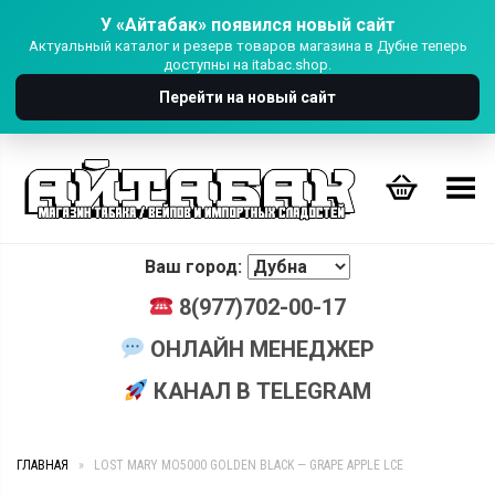
У «Айтабак» появился новый сайт
Актуальный каталог и резерв товаров магазина в Дубне теперь
доступны на itabac.shop.
Перейти на новый сайт
Переключить Меню
Ваш город:
8(977)702-00-17
ОНЛАЙН МЕНЕДЖЕР
КАНАЛ В TELEGRAM
ГЛАВНАЯ
»
LOST MARY MO5000 GOLDEN BLACK — GRAPE APPLE LCE