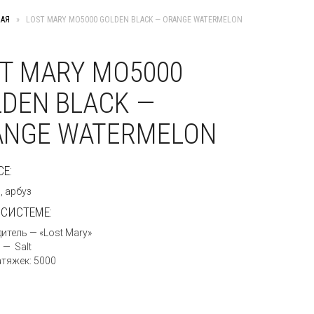
НАЯ
»
LOST MARY MO5000 GOLDEN BLACK — ORANGE WATERMELON
T MARY MO5000
DEN BLACK —
ANGE WATERMELON
СЕ:
, арбуз
-СИСТЕМЕ:
итель — «Lost Mary»
 — Salt
атяжек: 5000