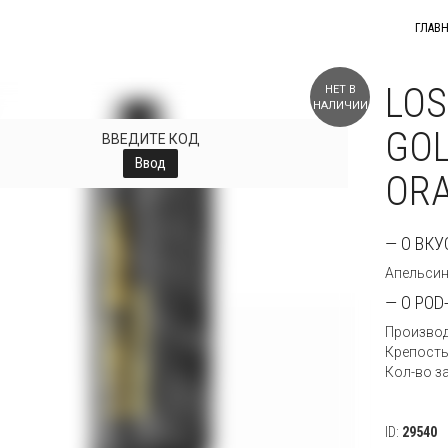
ГЛАВ
LOS
НЕТ В
НАЛИЧИИ
GOL
ВВЕДИТЕ КОД
Ввод
OR
— О ВКУ
Апельсин
— О POD
Производ
Крепость
Кол-во з
ID:
29540