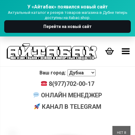
У «Айтабак» появился новый сайт
Актуальный каталог и резерв товаров магазина в Дубне теперь
доступны на itabac.shop.
Перейти на новый сайт
Переключить Меню
Ваш город:
8(977)702-00-17
ОНЛАЙН МЕНЕДЖЕР
КАНАЛ В TELEGRAM
+
НЕТ В